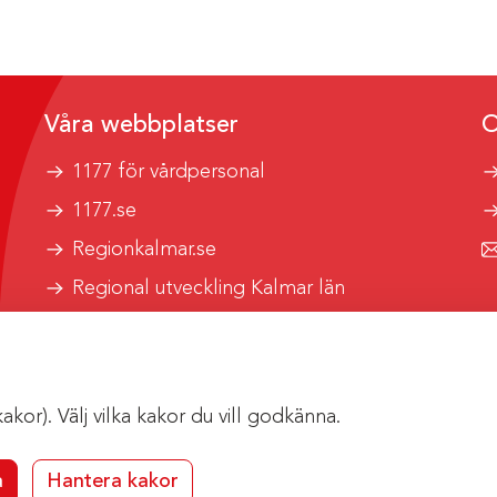
Våra webbplatser
O
1177 för vårdpersonal
1177.se
Regionkalmar.se
Regional utveckling Kalmar län
Kalmar länstrafik
or). Välj vilka kakor du vill godkänna.
a
Hantera kakor