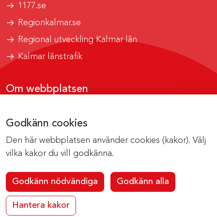
1177.se
Regionkalmar.se
Regional utveckling Kalmar län
Kalmar länstrafik
Om webbplatsen
Tillgänglighetsrapport
Godkänn cookies
Om cookies
Den här webbplatsen använder cookies (kakor). Välj
Kontakta webbredaktionen
vilka kakor du vill godkänna.
Godkänn nödvändiga
Godkänn alla
Hantera kakor