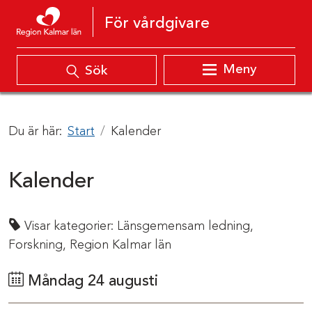
Hoppa till innehåll
För vårdgivare
Meny
Sök
Du är här:
Start
Kalender
Kalender
Visar kategorier:
Länsgemensam ledning,
Forskning,
Region Kalmar län
Måndag 24 augusti