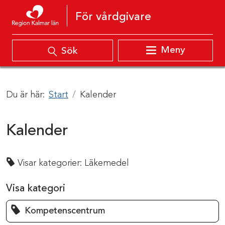
Hoppa till innehåll
För vårdgivare
Meny
Sök
Du är här:
Start
Kalender
Kalender
Visar kategorier:
Läkemedel
Visa kategori
Kompetenscentrum