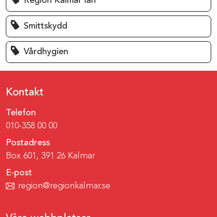
Region Kalmar län
Smittskydd
Vårdhygien
Kontakt
Telefon
010-358 00 00
Postadress
Box 601, 391 26 Kalmar
E-post
region@regionkalmar.se