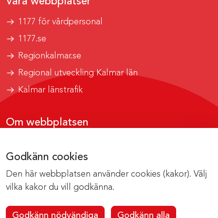
Våra webbplatser
1177 för vårdpersonal
1177.se
Regionkalmar.se
Regional utveckling Kalmar län
Kalmar länstrafik
Om webbplatsen
Tillgänglighetsrapport
Godkänn cookies
Om cookies
Den här webbplatsen använder cookies (kakor). Välj
Kontakta webbredaktionen
vilka kakor du vill godkänna.
Godkänn nödvändiga
Godkänn alla