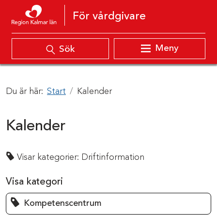
Hoppa till innehåll
För vårdgivare
Meny
Sök
Du är här:
Start
Kalender
Kalender
Visar kategorier:
Driftinformation
Visa kategori
Kompetenscentrum