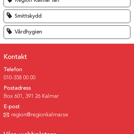
Region Kalmar län
Smittskydd
Vårdhygien
Kontakt
Telefon
010-358 00 00
Postadress
Box 601, 391 26 Kalmar
E-post
region@regionkalmar.se