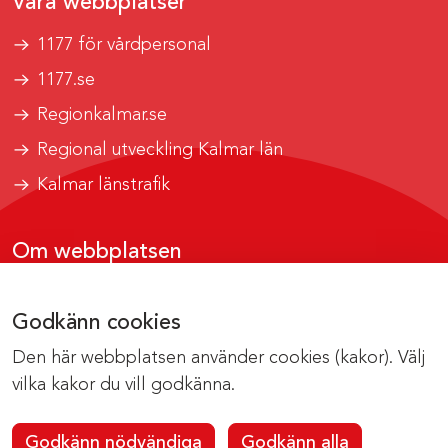
Våra webbplatser
1177 för vårdpersonal
1177.se
Regionkalmar.se
Regional utveckling Kalmar län
Kalmar länstrafik
Om webbplatsen
Tillgänglighetsrapport
Godkänn cookies
Om cookies
Den här webbplatsen använder cookies (kakor). Välj
Kontakta webbredaktionen
vilka kakor du vill godkänna.
Godkänn nödvändiga
Godkänn alla