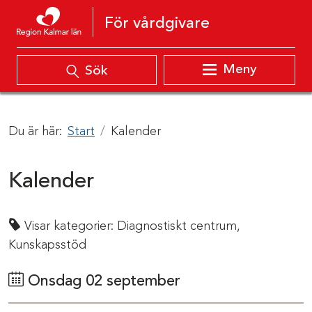
Hoppa till innehåll
För vårdgivare
Meny
Sök
Du är här:
Start
Kalender
Kalender
Visar kategorier:
Diagnostiskt centrum,
Kunskapsstöd
Onsdag 02 september