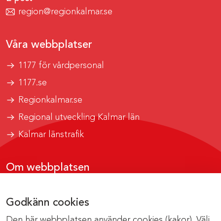
region@regionkalmar.se
Våra webbplatser
1177 för vårdpersonal
1177.se
Regionkalmar.se
Regional utveckling Kalmar län
Kalmar länstrafik
Om webbplatsen
Tillgänglighetsrapport
Godkänn cookies
Om cookies
Den här webbplatsen använder cookies (kakor). Välj