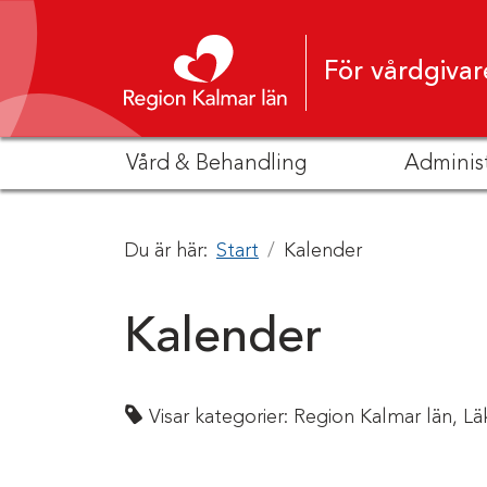
Hoppa till innehåll
För vårdgivar
Vård & Behandling
Adminis
Du är här:
Start
Kalender
Kalender
Visar kategorier:
Region Kalmar län,
Lä