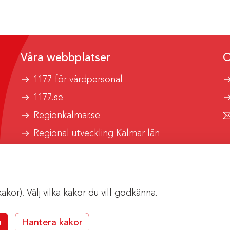
Våra webbplatser
O
1177 för vårdpersonal
1177.se
Regionkalmar.se
Regional utveckling Kalmar län
Kalmar länstrafik
or). Välj vilka kakor du vill godkänna.
a
Hantera kakor