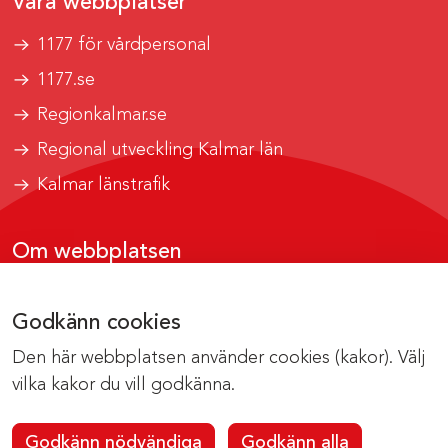
Våra webbplatser
1177 för vårdpersonal
1177.se
Regionkalmar.se
Regional utveckling Kalmar län
Kalmar länstrafik
Om webbplatsen
Tillgänglighetsrapport
Godkänn cookies
Om cookies
Den här webbplatsen använder cookies (kakor). Välj
Kontakta webbredaktionen
vilka kakor du vill godkänna.
Godkänn nödvändiga
Godkänn alla