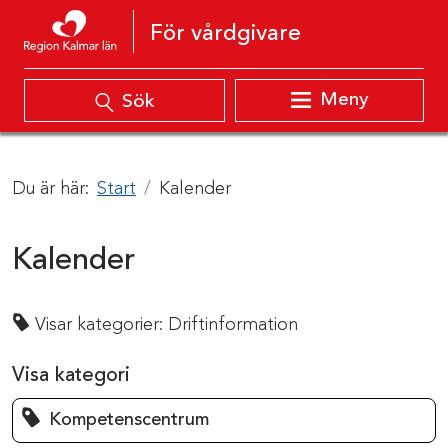
Hoppa till innehåll
För vårdgivare
Meny
Sök
Du är här:
Start
Kalender
Kalender
Visar kategorier:
Driftinformation
Visa kategori
Kompetenscentrum