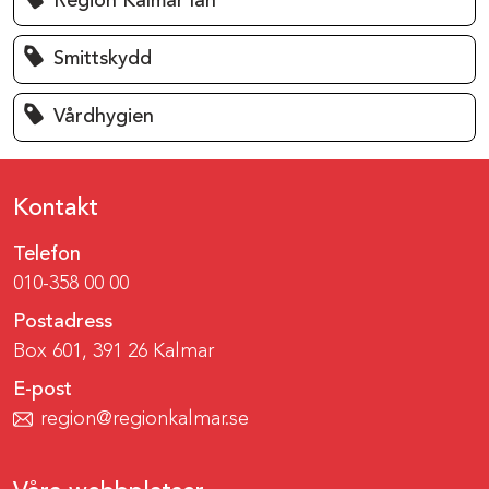
Region Kalmar län
Smittskydd
Vårdhygien
Kontakt
Telefon
010-358 00 00
Postadress
Box 601, 391 26 Kalmar
E-post
region@regionkalmar.se