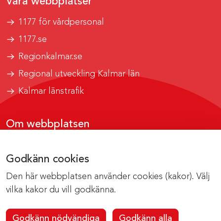
Våra webbplatser
1177 för vårdpersonal
1177.se
Regionkalmar.se
Regional utveckling Kalmar län
Kalmar länstrafik
Om webbplatsen
Tillgänglighetsrapport
Godkänn cookies
Om cookies
Den här webbplatsen använder cookies (kakor). Välj
Kontakta webbredaktionen
vilka kakor du vill godkänna.
Godkänn nödvändiga
Godkänn alla