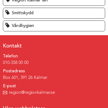
Region Kalmar län
Smittskydd
Vårdhygien
Kontakt
Telefon
010-358 00 00
Postadress
Box 601, 391 26 Kalmar
E-post
region@regionkalmar.se