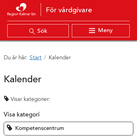
Hoppa till innehåll
För vårdgivare
Meny
Sök
Du är här:
Start
Kalender
Kalender
Visar kategorier:
Visa kategori
Kompetenscentrum