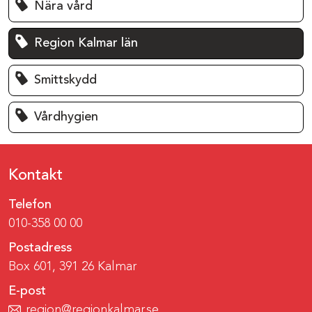
Nära vård
Region Kalmar län
Smittskydd
Vårdhygien
Kontakt
Telefon
010-358 00 00
Postadress
Box 601, 391 26 Kalmar
E-post
region@regionkalmar.se