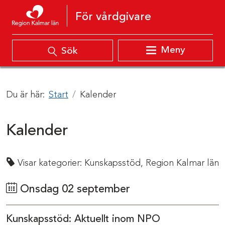
Hoppa till innehåll
För vårdgivare
Meny
Sök
Du är här:
Start
Kalender
Kalender
Visar kategorier:
Kunskapsstöd,
Region Kalmar län
Onsdag 02 september
Kunskapsstöd: Aktuellt inom NPO