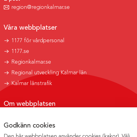
region@regionkalmar.se
Våra webbplatser
1177 för vårdpersonal
1177.se
Regionkalmar.se
Regional utveckling Kalmar län
Kalmar länstrafik
Om webbplatsen
Tillgänglighetsrapport
Godkänn cookies
Om cookies
Den här webbplatsen använder cookies (kakor). Välj