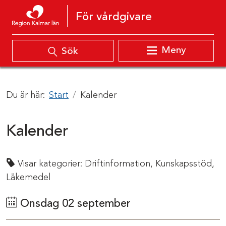
Hoppa till innehåll
För vårdgivare
Meny
Sök
Du är här:
Start
Kalender
Kalender
Visar kategorier:
Driftinformation,
Kunskapsstöd,
Läkemedel
Onsdag 02 september