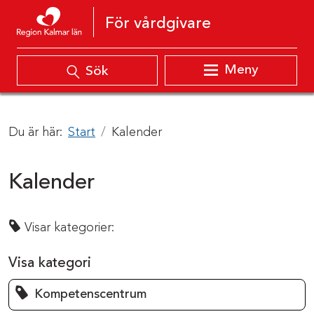
Hoppa till innehåll
För vårdgivare
Meny
Sök
Du är här:
Start
Kalender
Kalender
Visar kategorier:
Visa kategori
Kompetenscentrum