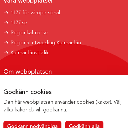
Våra webbplatser
1177 för vårdpersonal
1177.se
Regionkalmar.se
Regional utveckling Kalmar län
Kalmar länstrafik
Om webbplatsen
Tillgänglighetsrapport
Godkänn cookies
Om cookies
Den här webbplatsen använder cookies (kakor). Välj
Kontakta webbredaktionen
vilka kakor du vill godkänna.
Godkänn nödvändiga
Godkänn alla