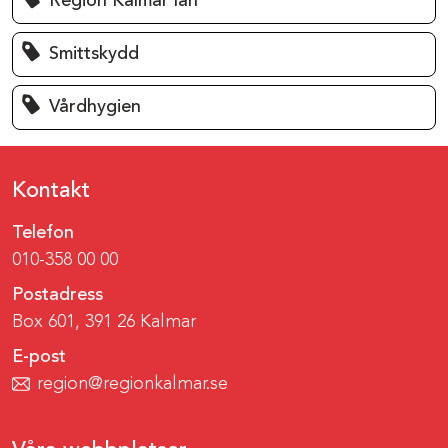
Region Kalmar län
Smittskydd
Vårdhygien
Kontakt
Telefon
010-358 00 00
Postadress
Box 601, 391 26 Kalmar
E-post
region@regionkalmar.se