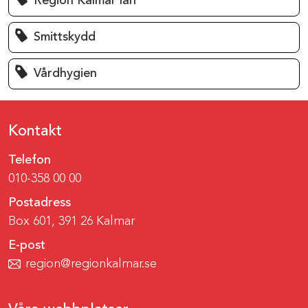
Region Kalmar län
Smittskydd
Vårdhygien
Kontakt
Telefon
010-358 00 00
Postadress
Box 601, 391 26 Kalmar
E-post
region@regionkalmar.se