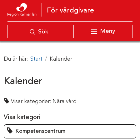
Hoppa till innehåll
För vårdgivare
Meny
Sök
Du är här:
Start
Kalender
Kalender
Visar kategorier:
Nära vård
Visa kategori
Kompetenscentrum