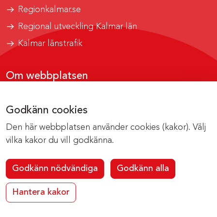
Regionkalmar.se
Regional utveckling Kalmar län
Kalmar länstrafik
Om webbplatsen
Tillgänglighetsrapport
Godkänn cookies
Om cookies
Den här webbplatsen använder cookies (kakor). Välj
Kontakta webbredaktionen
vilka kakor du vill godkänna.
Godkänn nödvändiga
Godkänn alla
Hantera kakor