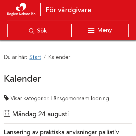
Hoppa till innehåll
För vårdgivare
Meny
Sök
Du är här:
Start
Kalender
Kalender
Visar kategorier:
Länsgemensam ledning
Måndag 24 augusti
Lansering av praktiska anvisningar palliativ