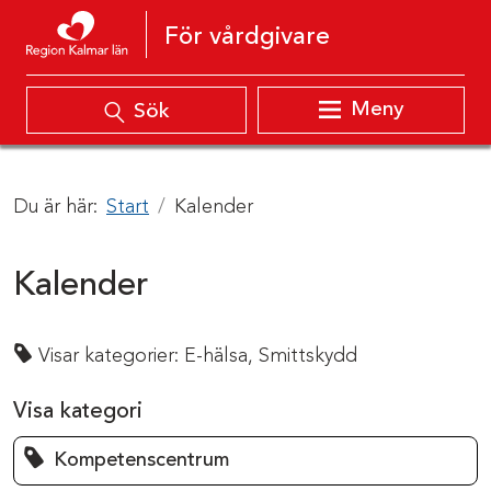
Hoppa till innehåll
För vårdgivare
Meny
Sök
Du är här:
Start
Kalender
Kalender
Visar kategorier:
E-hälsa,
Smittskydd
Visa kategori
Kompetenscentrum