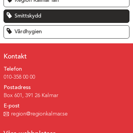
Region Kalmar län
Smittskydd
Vårdhygien
Kontakt
Telefon
010-358 00 00
Postadress
Box 601, 391 26 Kalmar
E-post
region@regionkalmar.se