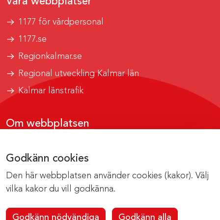
Våra webbplatser
1177 för vårdpersonal
1177.se
Regionkalmar.se
Regional utveckling Kalmar län
Kalmar länstrafik
Om webbplatsen
Tillgänglighetsrapport
Godkänn cookies
Om cookies
Den här webbplatsen använder cookies (kakor). Välj
Kontakta webbredaktionen
vilka kakor du vill godkänna.
Godkänn nödvändiga
Godkänn alla