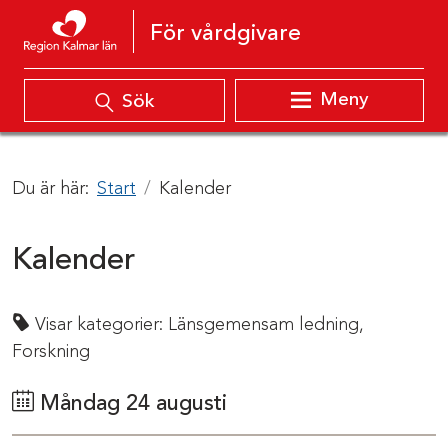
Hoppa till innehåll
För vårdgivare
Meny
Sök
Du är här:
Start
Kalender
Kalender
Visar kategorier:
Länsgemensam ledning,
Forskning
Måndag 24 augusti