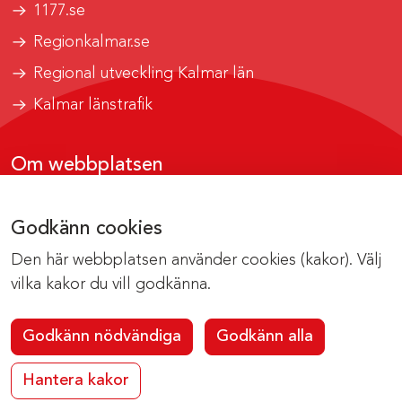
1177.se
Regionkalmar.se
Regional utveckling Kalmar län
Kalmar länstrafik
Om webbplatsen
Tillgänglighetsrapport
Godkänn cookies
Om cookies
Den här webbplatsen använder cookies (kakor). Välj
Kontakta webbredaktionen
vilka kakor du vill godkänna.
Godkänn nödvändiga
Godkänn alla
Hantera kakor