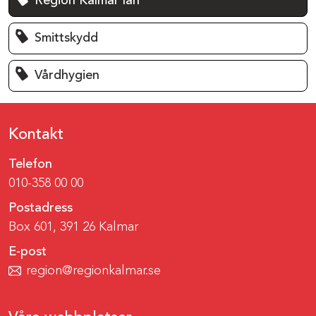
Region Kalmar län
Smittskydd
Vårdhygien
Kontakt
Telefon
010-358 00 00
Postadress
Box 601, 391 26 Kalmar
E-post
region@regionkalmar.se