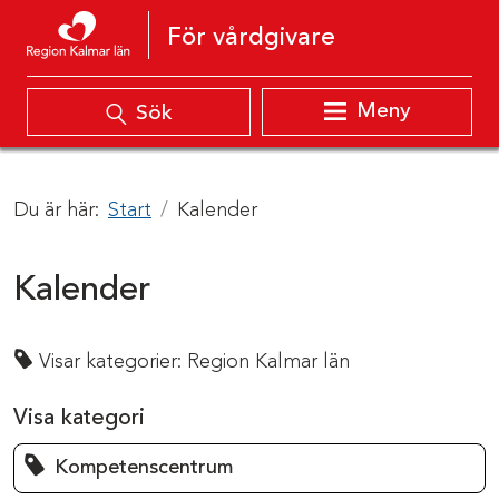
Hoppa till innehåll
För vårdgivare
Meny
Sök
Du är här:
Start
Kalender
Kalender
Visar kategorier:
Region Kalmar län
Visa kategori
Kompetenscentrum