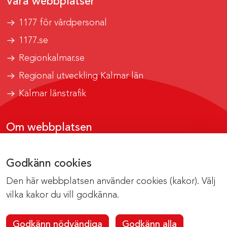
Våra webbplatser
1177 för vårdpersonal
1177.se
Regionkalmar.se
Regional utveckling Kalmar län
Kalmar länstrafik
Om webbplatsen
Tillgänglighetsrapport
Godkänn cookies
Om cookies
Den här webbplatsen använder cookies (kakor). Välj
Kontakta webbredaktionen
vilka kakor du vill godkänna.
Godkänn nödvändiga
Godkänn alla