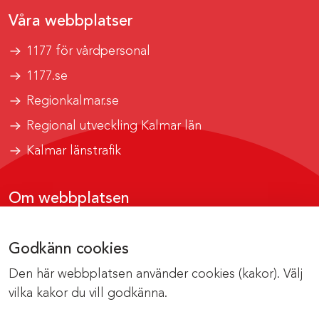
Våra webbplatser
1177 för vårdpersonal
1177.se
Regionkalmar.se
Regional utveckling Kalmar län
Kalmar länstrafik
Om webbplatsen
Tillgänglighetsrapport
Godkänn cookies
Om cookies
Den här webbplatsen använder cookies (kakor). Välj
Kontakta webbredaktionen
vilka kakor du vill godkänna.