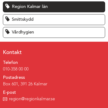
Region Kalmar län
Smittskydd
Vårdhygien
Kontakt
Telefon
010-358 00 00
Postadress
Box 601, 391 26 Kalmar
E-post
region@regionkalmar.se