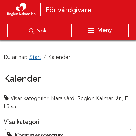
Hoppa till innehåll
För vårdgivare
Meny
Sök
Du är här:
Start
Kalender
Kalender
Visar kategorier:
Nära vård,
Region Kalmar län,
E-
hälsa
Visa kategori
Kompetenscentrum