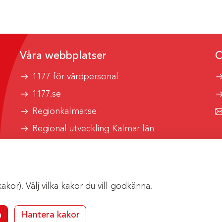
Våra webbplatser
O
1177 för vårdpersonal
1177.se
Regionkalmar.se
Regional utveckling Kalmar län
Kalmar länstrafik
or). Välj vilka kakor du vill godkänna.
a
Hantera kakor