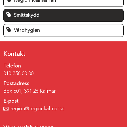
Region Kalmar län
Smittskydd
Vårdhygien
Kontakt
Telefon
010-358 00 00
Postadress
Box 601, 391 26 Kalmar
E-post
region@regionkalmar.se