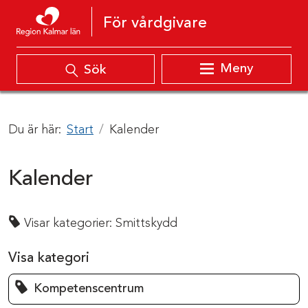
Hoppa till innehåll
För vårdgivare
Meny
Sök
Du är här:
Start
Kalender
Kalender
Visar kategorier:
Smittskydd
Visa kategori
Kompetenscentrum