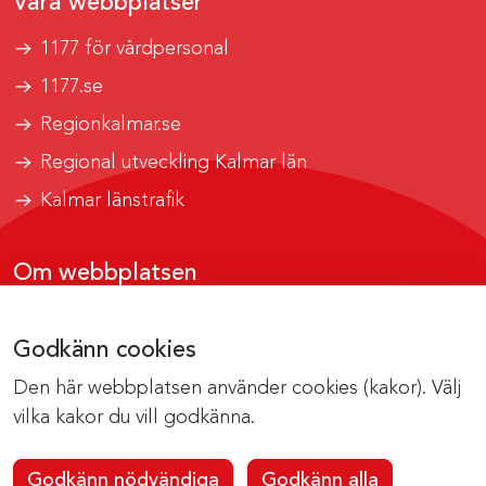
Våra webbplatser
1177 för vårdpersonal
1177.se
Regionkalmar.se
Regional utveckling Kalmar län
Kalmar länstrafik
Om webbplatsen
Tillgänglighetsrapport
Godkänn cookies
Om cookies
Den här webbplatsen använder cookies (kakor). Välj
Kontakta webbredaktionen
vilka kakor du vill godkänna.
Godkänn nödvändiga
Godkänn alla