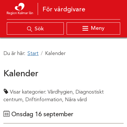
Hoppa till innehåll
För vårdgivare
Meny
Sök
Du är här:
Start
Kalender
Kalender
Visar kategorier:
Vårdhygien,
Diagnostiskt
centrum,
Driftinformation,
Nära vård
Onsdag 16 september