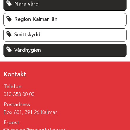
Nära vård
Region Kalmar län
Smittskydd
Vårdhygien
Kontakt
Telefon
010-358 00 00
Postadress
Box 601, 391 26 Kalmar
E-post