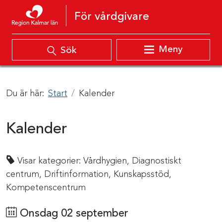
Hoppa till innehåll
För vårdgivare
Meny
Sök
Du är här:
Start
Kalender
Kalender
Visar kategorier:
Vårdhygien,
Diagnostiskt
centrum,
Driftinformation,
Kunskapsstöd,
Kompetenscentrum
Onsdag 02 september