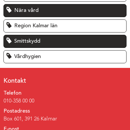
Nära vård
Region Kalmar län
Smittskydd
Vårdhygien
Kontakt
Telefon
010-358 00 00
Postadress
Box 601, 391 26 Kalmar
E-post