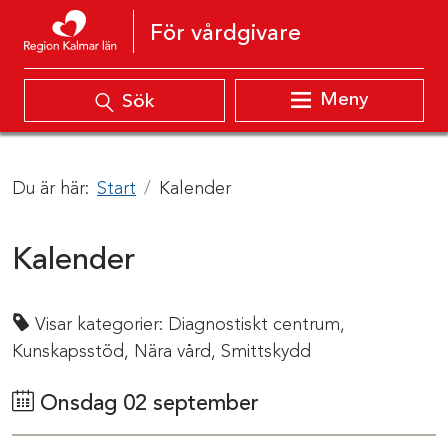
Hoppa till innehåll
För vårdgivare
Meny
Sök
Du är här:
Start
Kalender
Kalender
Visar kategorier:
Diagnostiskt centrum,
Kunskapsstöd,
Nära vård,
Smittskydd
Onsdag 02 september