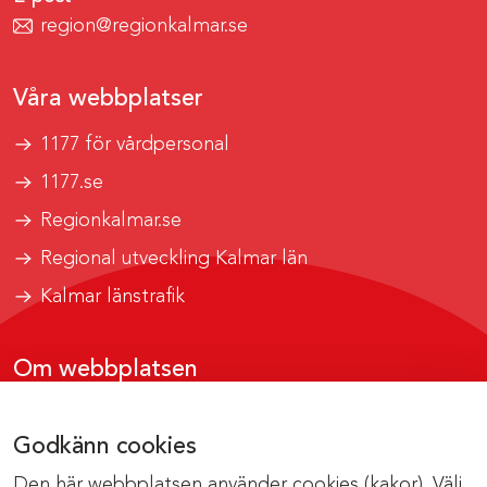
region@regionkalmar.se
Våra webbplatser
1177 för vårdpersonal
1177.se
Regionkalmar.se
Regional utveckling Kalmar län
Kalmar länstrafik
Om webbplatsen
Tillgänglighetsrapport
Godkänn cookies
Om cookies
Den här webbplatsen använder cookies (kakor). Välj