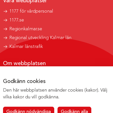
Våra webbplatser
1177 för vårdpersonal
1177.se
Regionkalmar.se
Regional utveckling Kalmar län
Kalmar länstrafik
Om webbplatsen
Tillgänglighetsrapport
Godkänn cookies
Om cookies
Den här webbplatsen använder cookies (kakor). Välj
Kontakta webbredaktionen
vilka kakor du vill godkänna.
Godkänn nödvändiga
Godkänn alla