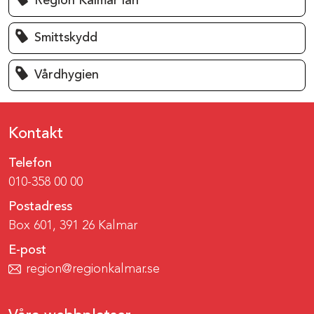
Region Kalmar län
Smittskydd
Vårdhygien
Kontakt
Telefon
010-358 00 00
Postadress
Box 601, 391 26 Kalmar
E-post
region@regionkalmar.se