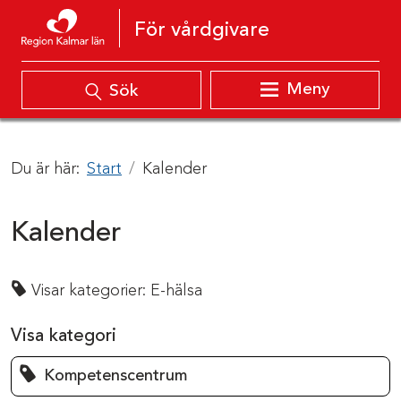
Hoppa till innehåll
För vårdgivare
Meny
Sök
Du är här:
Start
Kalender
Kalender
Visar kategorier:
E-hälsa
Visa kategori
Kompetenscentrum