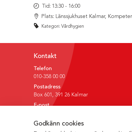
Tid:
13:30 - 16:00
Plats:
Länssjukhuset Kalmar, Kompeten
Kategori: Vårdhygien
Kontakt
Telefon
010-358 00 00
Postadress
Box 601, 391 26 Kalmar
E-post
region@regionkalmar.se
Godkänn cookies