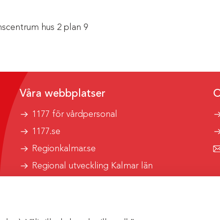
scentrum hus 2 plan 9
Våra webbplatser
O
1177 för vårdpersonal
1177.se
Regionkalmar.se
Regional utveckling Kalmar län
Kalmar länstrafik