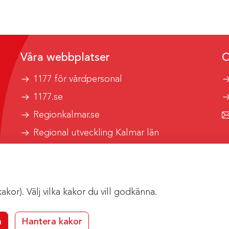
Våra webbplatser
O
1177 för vårdpersonal
1177.se
Regionkalmar.se
Regional utveckling Kalmar län
Kalmar länstrafik
or). Välj vilka kakor du vill godkänna.
a
Hantera kakor