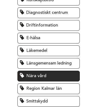
Kunskapsstöd
Diagnostiskt centrum
Driftinformation
E-hälsa
Läkemedel
Länsgemensam ledning
Nära vård
Region Kalmar län
Smittskydd