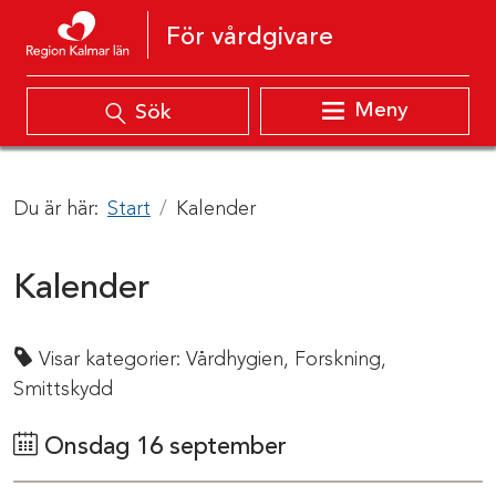
Hoppa till innehåll
För vårdgivare
Meny
Sök
Du är här:
Start
Kalender
Kalender
Visar kategorier:
Vårdhygien,
Forskning,
Smittskydd
Onsdag 16 september