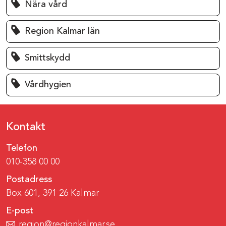
Nära vård
Region Kalmar län
Smittskydd
Vårdhygien
Kontakt
Telefon
010-358 00 00
Postadress
Box 601, 391 26 Kalmar
E-post
region@regionkalmar.se