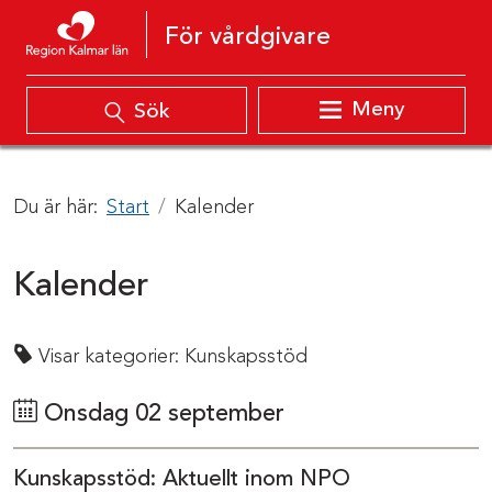
Hoppa till innehåll
För vårdgivare
Meny
Sök
Du är här:
Start
Kalender
Kalender
Visar kategorier:
Kunskapsstöd
Onsdag 02 september
Kunskapsstöd: Aktuellt inom NPO