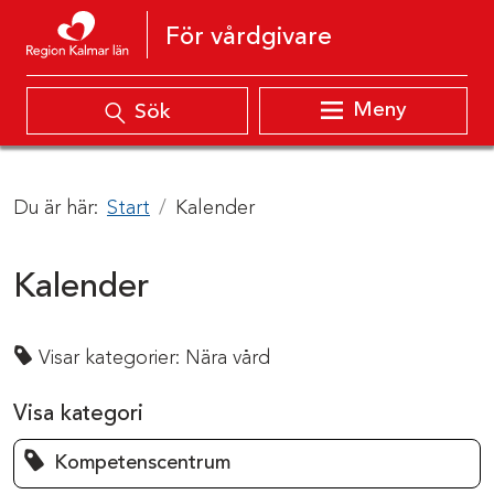
Hoppa till innehåll
För vårdgivare
Meny
Sök
Du är här:
Start
Kalender
Kalender
Visar kategorier:
Nära vård
Visa kategori
Kompetenscentrum