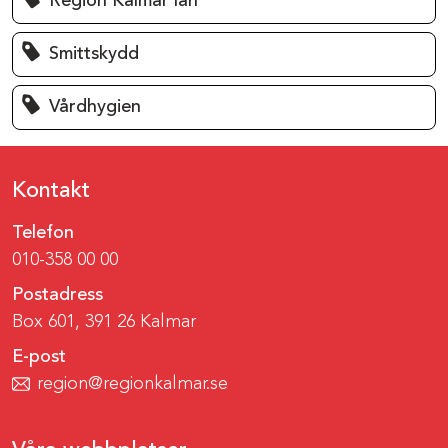
Region Kalmar län
Smittskydd
Vårdhygien
Kontakt
Telefon
010-358 00 00
Postadress
Box 601, 391 26 Kalmar
E-post
region@regionkalmar.se