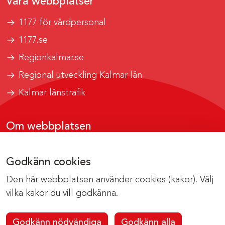
Våra webbplatser
1177 för vårdpersonal
1177.se
Regionkalmar.se
Regional utveckling Kalmar län
Kalmar länstrafik
Om webbplatsen
Tillgänglighetsrapport
Godkänn cookies
Om cookies
Den här webbplatsen använder cookies (kakor). Välj
Kontakta webbredaktionen
vilka kakor du vill godkänna.
Godkänn nödvändiga
Godkänn alla