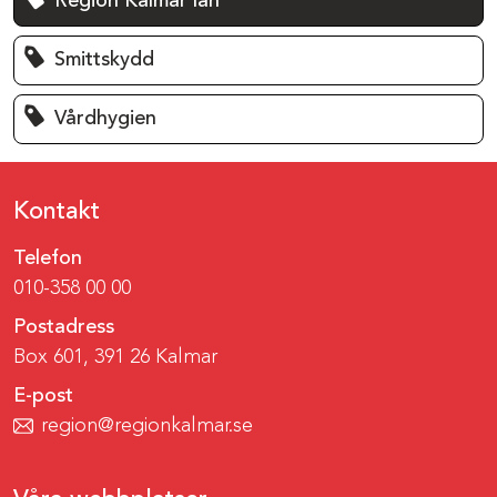
Region Kalmar län
Smittskydd
Vårdhygien
Kontakt
Telefon
010-358 00 00
Postadress
Box 601, 391 26 Kalmar
E-post
region@regionkalmar.se