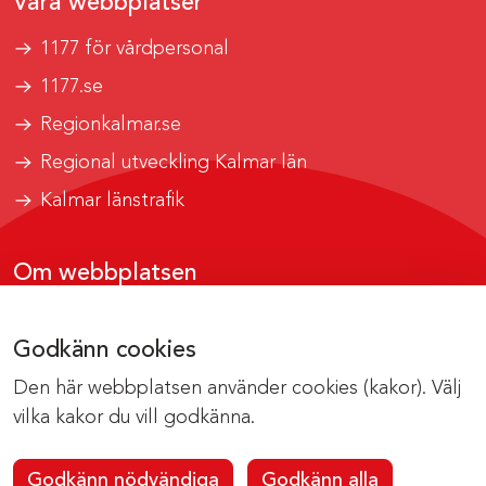
Våra webbplatser
1177 för vårdpersonal
1177.se
Regionkalmar.se
Regional utveckling Kalmar län
Kalmar länstrafik
Om webbplatsen
Tillgänglighetsrapport
Godkänn cookies
Om cookies
Den här webbplatsen använder cookies (kakor). Välj
Kontakta webbredaktionen
vilka kakor du vill godkänna.
Godkänn nödvändiga
Godkänn alla