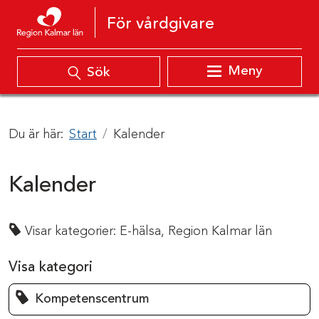
Hoppa till innehåll
För vårdgivare
Meny
Sök
Du är här:
Start
Kalender
Kalender
Visar kategorier:
E-hälsa,
Region Kalmar län
Visa kategori
Kompetenscentrum