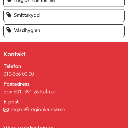
Region Kalmar län
Smittskydd
Vårdhygien
Kontakt
Telefon
010-358 00 00
Postadress
Box 601, 391 26 Kalmar
E-post
region@regionkalmar.se