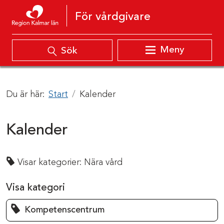
Hoppa till innehåll
För vårdgivare
Meny
Sök
Du är här:
Start
Kalender
Kalender
Visar kategorier:
Nära vård
Visa kategori
Kompetenscentrum