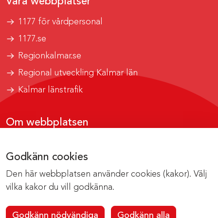
Våra webbplatser
1177 för vårdpersonal
1177.se
Regionkalmar.se
Regional utveckling Kalmar län
Kalmar länstrafik
Om webbplatsen
Tillgänglighetsrapport
Godkänn cookies
Om cookies
Den här webbplatsen använder cookies (kakor). Välj
Kontakta webbredaktionen
vilka kakor du vill godkänna.
Godkänn nödvändiga
Godkänn alla