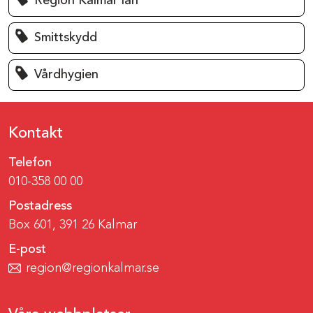
Region Kalmar län
Smittskydd
Vårdhygien
Kontakt
Telefon
010-358 00 00
Postadress
Box 601, 391 26 Kalmar
E-post
region@regionkalmar.se