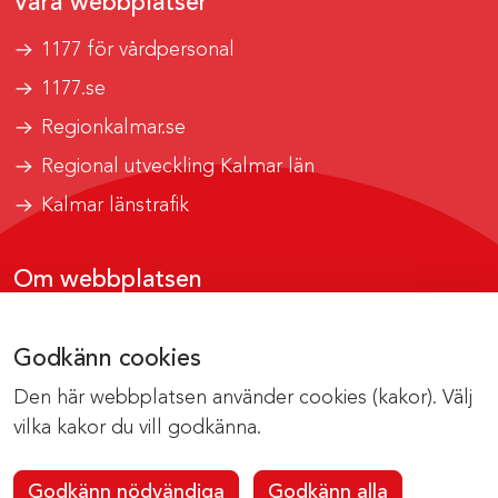
Våra webbplatser
1177 för vårdpersonal
1177.se
Regionkalmar.se
Regional utveckling Kalmar län
Kalmar länstrafik
Om webbplatsen
Tillgänglighetsrapport
Godkänn cookies
Om cookies
Den här webbplatsen använder cookies (kakor). Välj
Kontakta webbredaktionen
vilka kakor du vill godkänna.
Godkänn nödvändiga
Godkänn alla