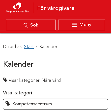
Hoppa till innehåll
För vårdgivare
Meny
Sök
Du är här:
Start
Kalender
Kalender
Visar kategorier:
Nära vård
Visa kategori
Kompetenscentrum