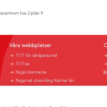
scentrum hus 2 plan 9
Våra webbplatser
O
1177 för vårdpersonal
1177.se
Regionkalmar.se
Regional utveckling Kalmar län
Kalmar länstrafik