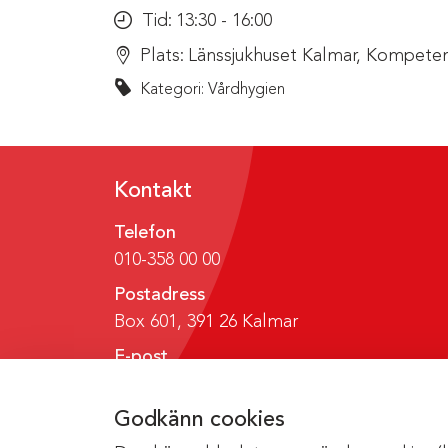
Tid:
13:30 - 16:00
Plats:
Länssjukhuset Kalmar, Kompeten
Kategori: Vårdhygien
Kontakt
Telefon
010-358 00 00
Postadress
Box 601, 391 26 Kalmar
E-post
region@regionkalmar.se
Godkänn cookies