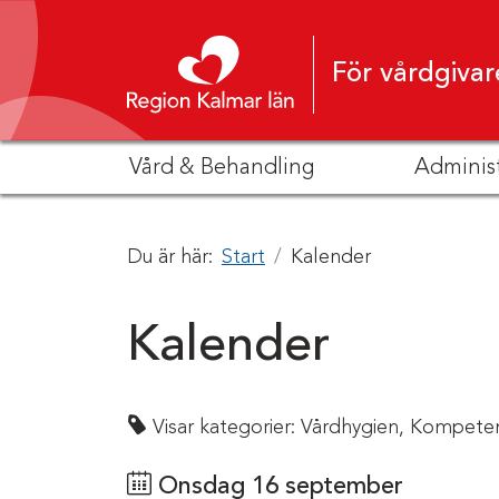
Hoppa till innehåll
För vårdgivar
Vård & Behandling
Adminis
Du är här:
Start
Kalender
Kalender
Visar kategorier:
Vårdhygien,
Kompete
Onsdag 16 september