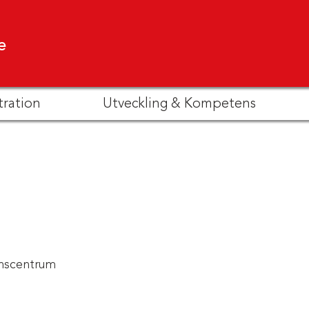
e
tration
Utveckling & Kompetens
nscentrum