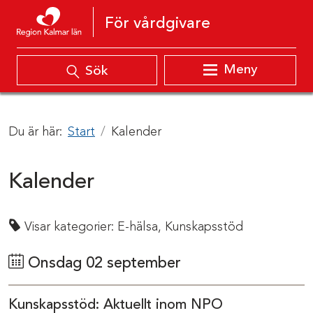
Hoppa till innehåll
För vårdgivare
Meny
Sök
Du är här:
Start
Kalender
Kalender
Visar kategorier:
E-hälsa,
Kunskapsstöd
Onsdag 02 september
Kunskapsstöd: Aktuellt inom NPO