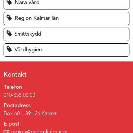
Nära vård
Region Kalmar län
Smittskydd
Vårdhygien
Kontakt
Telefon
010-358 00 00
Postadress
Box 601, 391 26 Kalmar
E-post
region@regionkalmar.se