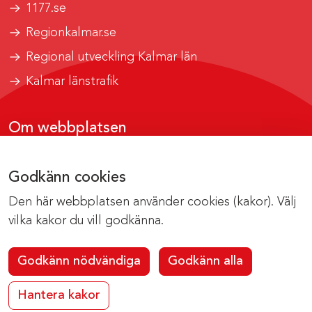
1177.se
Regionkalmar.se
Regional utveckling Kalmar län
Kalmar länstrafik
Om webbplatsen
Tillgänglighetsrapport
Godkänn cookies
Om cookies
Den här webbplatsen använder cookies (kakor). Välj
Kontakta webbredaktionen
vilka kakor du vill godkänna.
Godkänn nödvändiga
Godkänn alla
Hantera kakor