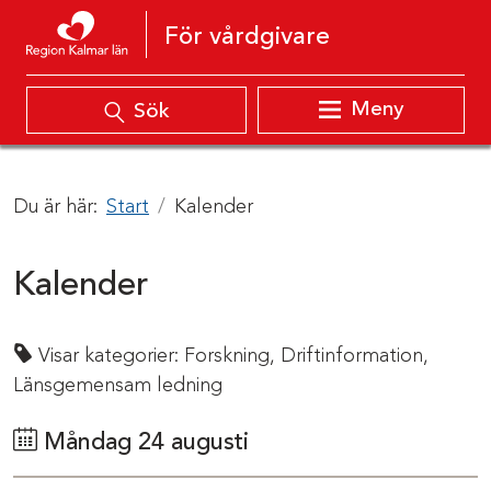
Hoppa till innehåll
För vårdgivare
Meny
Sök
Du är här:
Start
Kalender
Kalender
Visar kategorier:
Forskning,
Driftinformation,
Länsgemensam ledning
Måndag 24 augusti