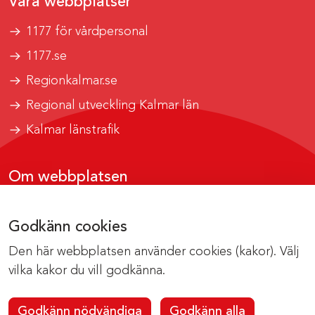
Våra webbplatser
1177 för vårdpersonal
1177.se
Regionkalmar.se
Regional utveckling Kalmar län
Kalmar länstrafik
Om webbplatsen
Tillgänglighetsrapport
Godkänn cookies
Om cookies
Den här webbplatsen använder cookies (kakor). Välj
Kontakta webbredaktionen
vilka kakor du vill godkänna.
Godkänn nödvändiga
Godkänn alla