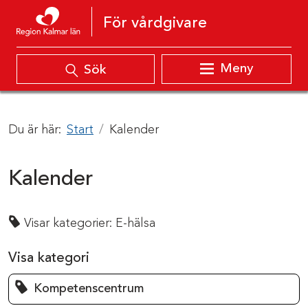
Hoppa till innehåll
För vårdgivare
Meny
Sök
Du är här:
Start
Kalender
Kalender
Visar kategorier:
E-hälsa
Visa kategori
Kompetenscentrum