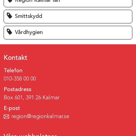
Region Kalmar län
Smittskydd
Vårdhygien
Kontakt
Telefon
010-358 00 00
Postadress
Box 601, 391 26 Kalmar
E-post
region@regionkalmar.se