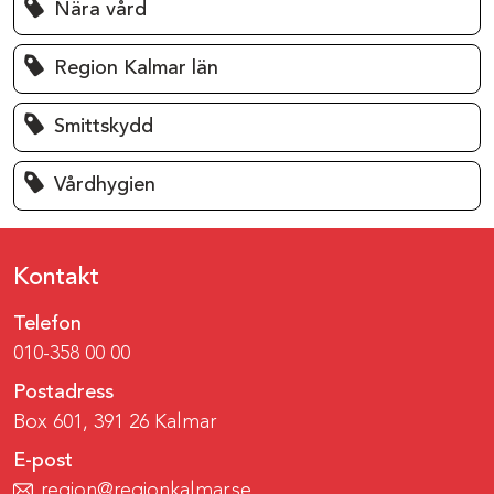
Nära vård
Region Kalmar län
Smittskydd
Vårdhygien
Kontakt
Telefon
010-358 00 00
Postadress
Box 601, 391 26 Kalmar
E-post
region@regionkalmar.se