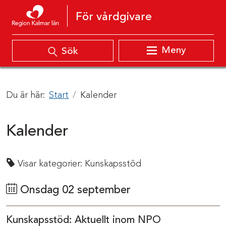
Hoppa till innehåll
För vårdgivare
Meny
Sök
Du är här:
Start
Kalender
Kalender
Visar kategorier:
Kunskapsstöd
Onsdag 02 september
Kunskapsstöd: Aktuellt inom NPO