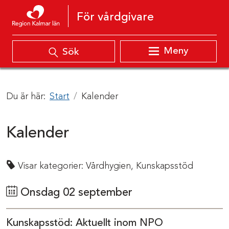
Hoppa till innehåll
För vårdgivare
Meny
Sök
Du är här:
Start
Kalender
Kalender
Visar kategorier:
Vårdhygien,
Kunskapsstöd
Onsdag 02 september
Kunskapsstöd: Aktuellt inom NPO