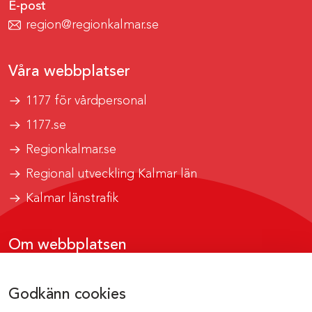
E-post
region@regionkalmar.se
Våra webbplatser
1177 för vårdpersonal
1177.se
Regionkalmar.se
Regional utveckling Kalmar län
Kalmar länstrafik
Om webbplatsen
Tillgänglighetsrapport
Godkänn cookies
Om cookies