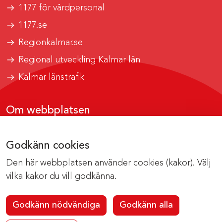
1177 för vårdpersonal
1177.se
Regionkalmar.se
Regional utveckling Kalmar län
Kalmar länstrafik
Om webbplatsen
Tillgänglighetsrapport
Godkänn cookies
Om cookies
Den här webbplatsen använder cookies (kakor). Välj
Kontakta webbredaktionen
vilka kakor du vill godkänna.
Godkänn nödvändiga
Godkänn alla