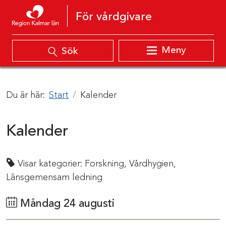
Hoppa till innehåll
För vårdgivare
Meny
Sök
Du är här:
Start
Kalender
Kalender
Visar kategorier:
Forskning,
Vårdhygien,
Länsgemensam ledning
Måndag 24 augusti