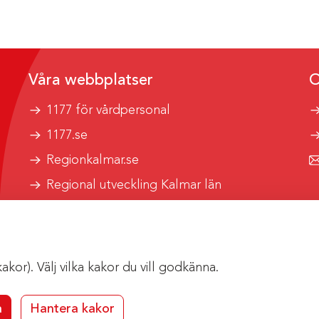
Våra webbplatser
O
1177 för vårdpersonal
1177.se
Regionkalmar.se
Regional utveckling Kalmar län
Kalmar länstrafik
or). Välj vilka kakor du vill godkänna.
a
Hantera kakor