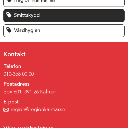
Region Kalmar län
Smittskydd
Vårdhygien
Kontakt
Telefon
010-358 00 00
Postadress
Box 601, 391 26 Kalmar
E-post
region@regionkalmar.se