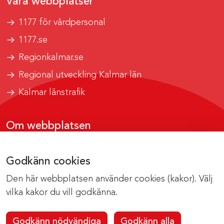
Våra webbplatser
1177 för vårdpersonal
1177.se
Regionkalmar.se
Regional utveckling Kalmar län
Kalmar länstrafik
Om webbplatsen
Tillgänglighetsrapport
Godkänn cookies
Om cookies
Den här webbplatsen använder cookies (kakor). Välj
Kontakta webbredaktionen
vilka kakor du vill godkänna.
Godkänn nödvändiga
Godkänn alla