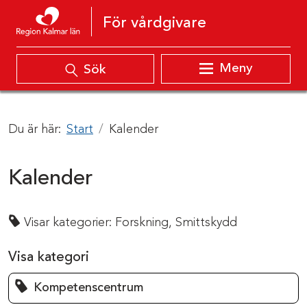
Hoppa till innehåll
För vårdgivare
Meny
Sök
Du är här:
Start
Kalender
Kalender
Visar kategorier:
Forskning,
Smittskydd
Visa kategori
Kompetenscentrum