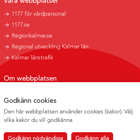
Våra webbplatser
1177 för vårdpersonal
1177.se
Regionkalmar.se
Regional utveckling Kalmar län
Kalmar länstrafik
Om webbplatsen
Tillgänglighetsrapport
Godkänn cookies
Om cookies
Den här webbplatsen använder cookies (kakor). Välj
Kontakta webbredaktionen
vilka kakor du vill godkänna.
Godkänn nödvändiga
Godkänn alla