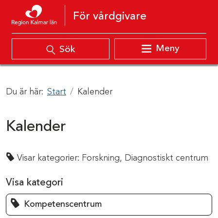
Hoppa till innehåll
För vårdgivare
Meny
Sök
Du är här:
Start
Kalender
Kalender
Visar kategorier:
Forskning,
Diagnostiskt centrum
Visa kategori
Kompetenscentrum