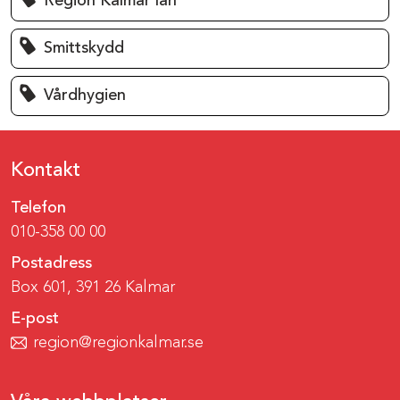
Region Kalmar län
Smittskydd
Vårdhygien
Kontakt
Telefon
010-358 00 00
Postadress
Box 601, 391 26 Kalmar
E-post
region@regionkalmar.se