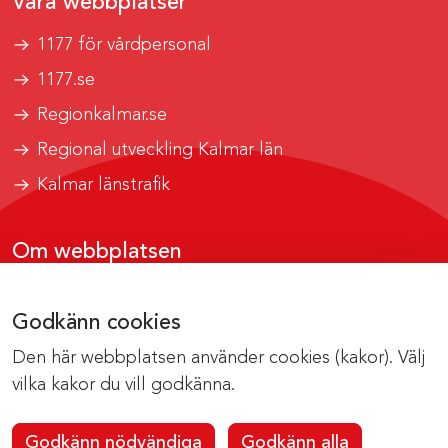
Våra webbplatser
1177 för vårdpersonal
1177.se
Regionkalmar.se
Regional utveckling Kalmar län
Kalmar länstrafik
Om webbplatsen
Tillgänglighetsrapport
Godkänn cookies
Om cookies
Den här webbplatsen använder cookies (kakor). Välj
Kontakta webbredaktionen
vilka kakor du vill godkänna.
Godkänn nödvändiga
Godkänn alla