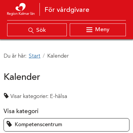
Hoppa till innehåll
För vårdgivare
Meny
Sök
Du är här:
Start
Kalender
Kalender
Visar kategorier:
E-hälsa
Visa kategori
Kompetenscentrum