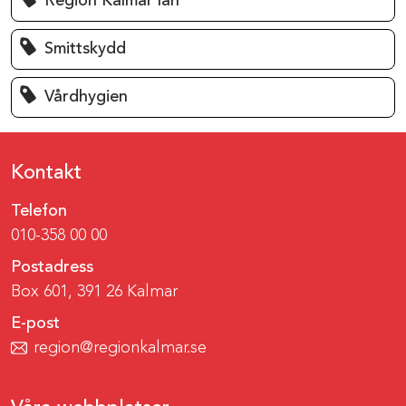
Region Kalmar län
Smittskydd
Vårdhygien
Kontakt
Telefon
010-358 00 00
Postadress
Box 601, 391 26 Kalmar
E-post
region@regionkalmar.se