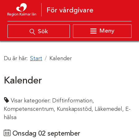
Hoppa till innehåll
För vårdgivare
Meny
Sök
Du är här:
Start
Kalender
Kalender
Visar kategorier:
Driftinformation,
Kompetenscentrum,
Kunskapsstöd,
Läkemedel,
E-
hälsa
Onsdag 02 september