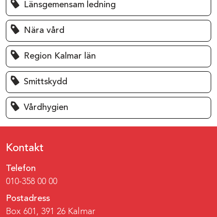
Länsgemensam ledning
Nära vård
Region Kalmar län
Smittskydd
Vårdhygien
Kontakt
Telefon
010-358 00 00
Postadress
Box 601, 391 26 Kalmar