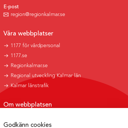
E-post
region@regionkalmar.se
Våra webbplatser
1177 för vårdpersonal
1177.se
Regionkalmar.se
Regional utveckling Kalmar län
Kalmar länstrafik
Om webbplatsen
Tillgänglighetsrapport
Godkänn cookies
Om cookies