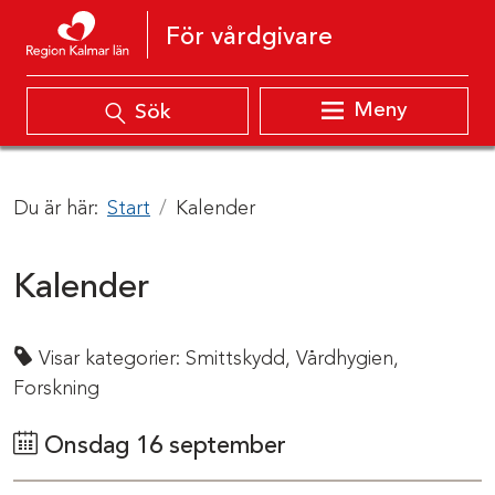
Hoppa till innehåll
För vårdgivare
Meny
Sök
Du är här:
Start
Kalender
Kalender
Visar kategorier:
Smittskydd,
Vårdhygien,
Forskning
Onsdag 16 september