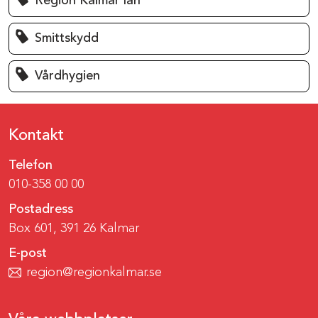
Region Kalmar län
Smittskydd
Vårdhygien
Kontakt
Telefon
010-358 00 00
Postadress
Box 601, 391 26 Kalmar
E-post
region@regionkalmar.se