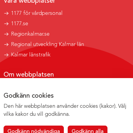
Våra webbplatser
1177 för vårdpersonal
1177.se
Regionkalmar.se
Regional utveckling Kalmar län
Kalmar länstrafik
Om webbplatsen
Tillgänglighetsrapport
Godkänn cookies
Om cookies
Den här webbplatsen använder cookies (kakor). Välj
Kontakta webbredaktionen
vilka kakor du vill godkänna.
Godkänn nödvändiga
Godkänn alla