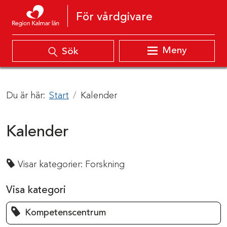
Hoppa till innehåll
För vårdgivare
Meny
Sök
Du är här:
Start
Kalender
Kalender
Visar kategorier:
Forskning
Visa kategori
Kompetenscentrum