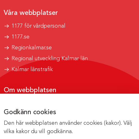
Våra webbplatser
1177 för vårdpersonal
1177.se
Regionkalmar.se
Regional utveckling Kalmar län
Kalmar länstrafik
Om webbplatsen
Tillgänglighetsrapport
Godkänn cookies
Om cookies
Den här webbplatsen använder cookies (kakor). Välj
Kontakta webbredaktionen
vilka kakor du vill godkänna.