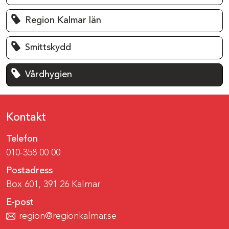
Region Kalmar län
Smittskydd
Vårdhygien
Kontakt
Telefon
010-358 00 00
Postadress
Box 601, 391 26 Kalmar
E-post
region@regionkalmar.se