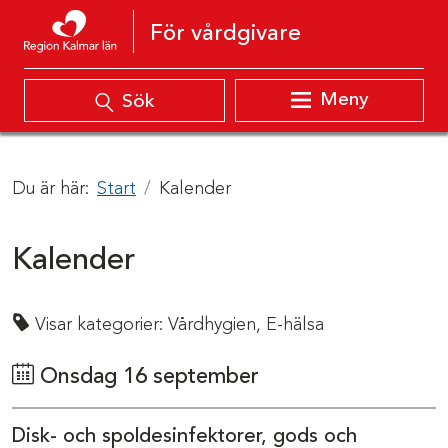
Hoppa till innehåll
För vårdgivare
Meny
Sök
Du är här:
Start
Kalender
Kalender
Visar kategorier:
Vårdhygien,
E-hälsa
Onsdag 16 september
Disk- och spoldesinfektorer, gods och