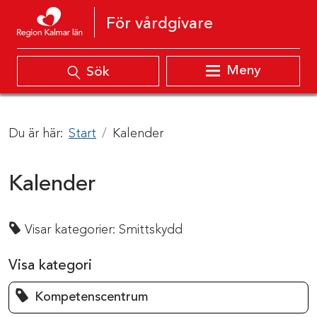
Hoppa till innehåll
För vårdgivare
Meny
Sök
Du är här:
Start
Kalender
Kalender
Visar kategorier:
Smittskydd
Visa kategori
Kompetenscentrum