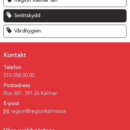
Region Kalmar län
Smittskydd
Vårdhygien
Kontakt
Telefon
010-358 00 00
Postadress
Box 601, 391 26 Kalmar
E-post
region@regionkalmar.se