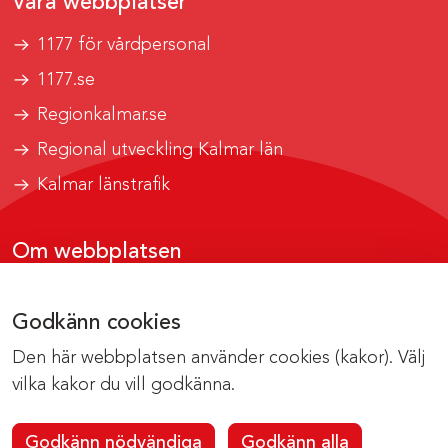
Våra webbplatser
1177 för vårdpersonal
1177.se
Regionkalmar.se
Regional utveckling Kalmar län
Kalmar länstrafik
Om webbplatsen
Tillgänglighetsrapport
Godkänn cookies
Om cookies
Den här webbplatsen använder cookies (kakor). Välj
Kontakta webbredaktionen
vilka kakor du vill godkänna.
Godkänn nödvändiga
Godkänn alla