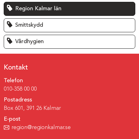
Region Kalmar län
Smittskydd
Vårdhygien
Kontakt
Telefon
010-358 00 00
Postadress
Box 601, 391 26 Kalmar
E-post
region@regionkalmar.se