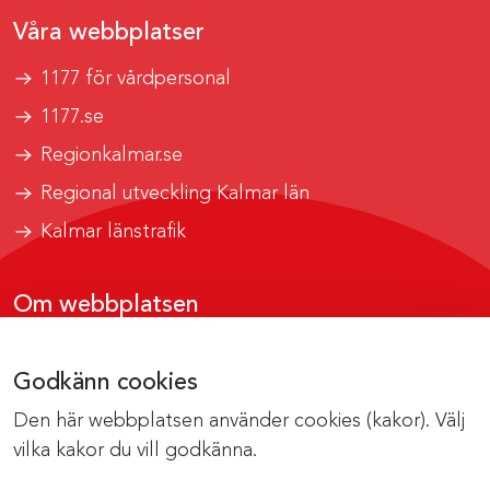
Våra webbplatser
1177 för vårdpersonal
1177.se
Regionkalmar.se
Regional utveckling Kalmar län
Kalmar länstrafik
Om webbplatsen
Tillgänglighetsrapport
Godkänn cookies
Om cookies
Den här webbplatsen använder cookies (kakor). Välj
Kontakta webbredaktionen
vilka kakor du vill godkänna.