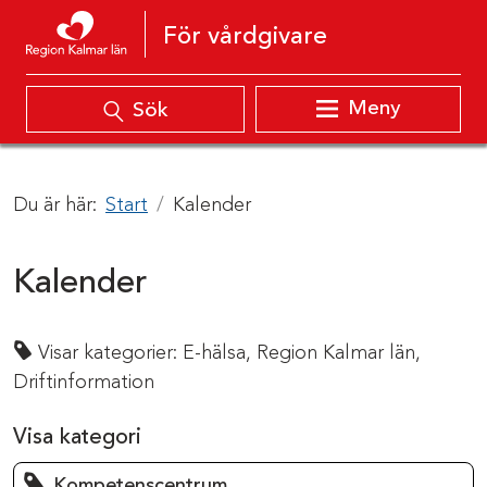
Hoppa till innehåll
För vårdgivare
Meny
Sök
Du är här:
Start
Kalender
Kalender
Visar kategorier:
E-hälsa,
Region Kalmar län,
Driftinformation
Visa kategori
Kompetenscentrum