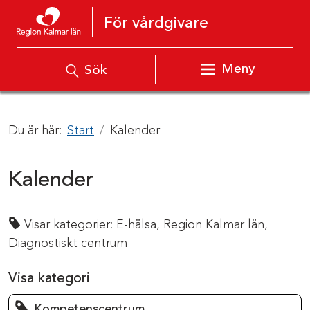
Hoppa till innehåll
För vårdgivare
Meny
Sök
Du är här:
Start
Kalender
Kalender
Visar kategorier:
E-hälsa,
Region Kalmar län,
Diagnostiskt centrum
Visa kategori
Kompetenscentrum