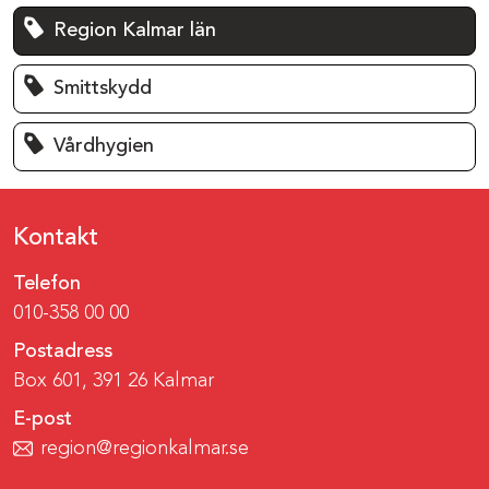
Region Kalmar län
Smittskydd
Vårdhygien
Kontakt
Telefon
010-358 00 00
Postadress
Box 601, 391 26 Kalmar
E-post
region@regionkalmar.se