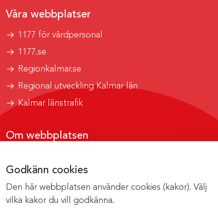
Våra webbplatser
1177 för vårdpersonal
1177.se
Regionkalmar.se
Regional utveckling Kalmar län
Kalmar länstrafik
Om webbplatsen
Tillgänglighetsrapport
Godkänn cookies
Om cookies
Den här webbplatsen använder cookies (kakor). Välj
Kontakta webbredaktionen
vilka kakor du vill godkänna.