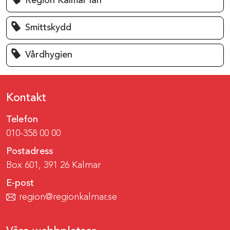
Region Kalmar län
Smittskydd
Vårdhygien
Kontakt
Telefon
010-358 00 00
Postadress
Box 601, 391 26 Kalmar
E-post
region@regionkalmar.se