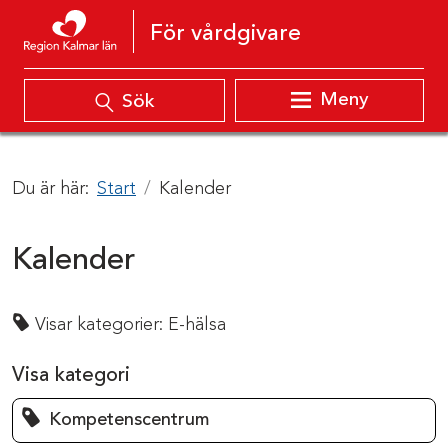
Hoppa till innehåll
För vårdgivare
Meny
Sök
Du är här:
Start
Kalender
Kalender
Visar kategorier:
E-hälsa
Visa kategori
Kompetenscentrum