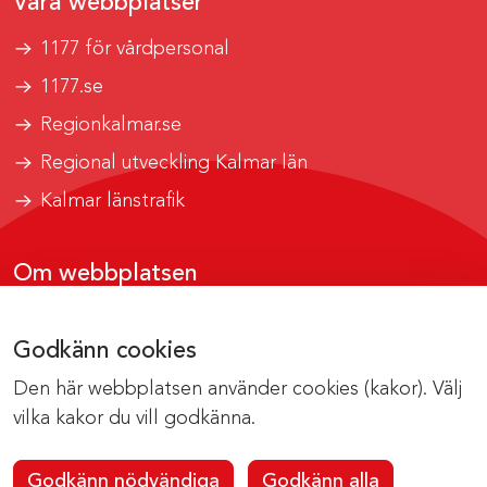
Våra webbplatser
1177 för vårdpersonal
1177.se
Regionkalmar.se
Regional utveckling Kalmar län
Kalmar länstrafik
Om webbplatsen
Tillgänglighetsrapport
Godkänn cookies
Om cookies
Den här webbplatsen använder cookies (kakor). Välj
Kontakta webbredaktionen
vilka kakor du vill godkänna.
Godkänn nödvändiga
Godkänn alla